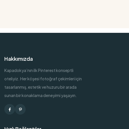
Hakkımızda
Kapadokya’nın ilk Pinterest konseptli
oteliyiz. Her köşesi fotoğraf çekimleri için
tasarlanmış, estetik ve huzuru bir arada
sunan bir konaklama deneyimi yaşayın.
Facebook
Pinterest
Hızlı Bağlantılar